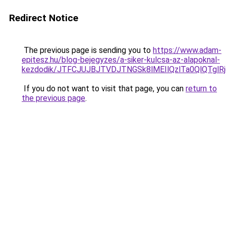
Redirect Notice
The previous page is sending you to
https://www.adam-
epitesz.hu/blog-bejegyzes/a-siker-kulcsa-az-alapoknal-
kezdodik/JTFCJUJBJTVDJTNGSk8lMEIlQzlTa0QlQTglRj
If you do not want to visit that page, you can
return to
the previous page
.