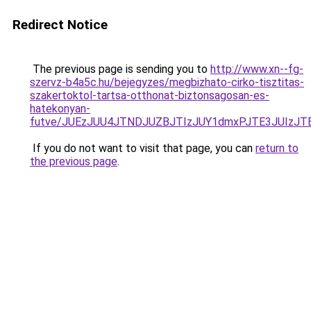
Redirect Notice
The previous page is sending you to
http://www.xn--fg-
szervz-b4a5c.hu/bejegyzes/megbizhato-cirko-tisztitas-
szakertoktol-tartsa-otthonat-biztonsagosan-es-
hatekonyan-
futve/JUEzJUU4JTNDJUZBJTIzJUY1dmxPJTE3JUIzJ
If you do not want to visit that page, you can
return to
the previous page
.