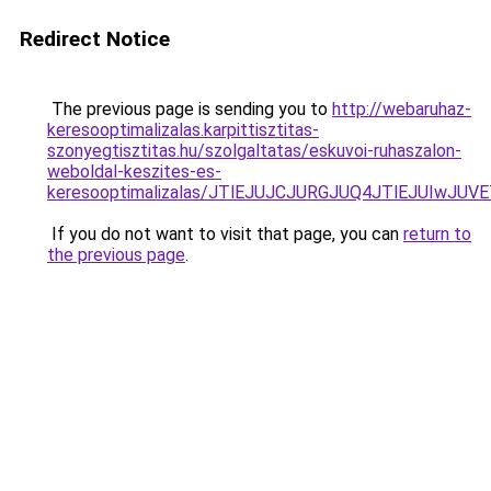
Redirect Notice
The previous page is sending you to
http://webaruhaz-
keresooptimalizalas.karpittisztitas-
szonyegtisztitas.hu/szolgaltatas/eskuvoi-ruhaszalon-
weboldal-keszites-es-
keresooptimalizalas/JTlEJUJCJURGJUQ4JTlEJUIwJ
If you do not want to visit that page, you can
return to
the previous page
.