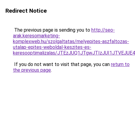
Redirect Notice
The previous page is sending you to
http://seo-
arak.keresomarketing-
komplexweb.hu/szolgaltatas/melyepites-aszfaltozas-
utalap-epites-weboldal-keszites-es-
keresooptimalizalas/JTEzJUQ1JTgwJTIzJUI1JTVEJUE
If you do not want to visit that page, you can
return to
the previous page
.