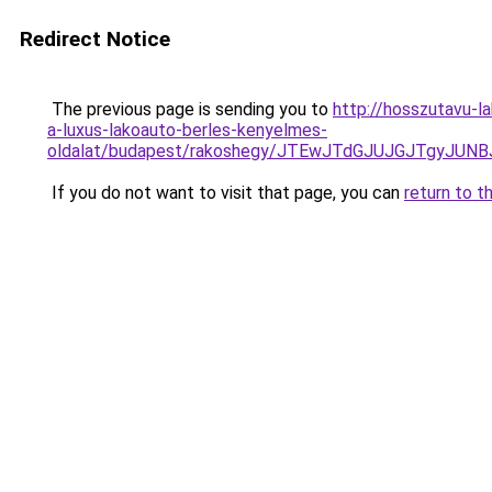
Redirect Notice
The previous page is sending you to
http://hosszutavu-l
a-luxus-lakoauto-berles-kenyelmes-
oldalat/budapest/rakoshegy/JTEwJTdGJUJGJTgyJ
If you do not want to visit that page, you can
return to t