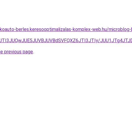
akoauto-berles.keresooptimalizalas-komplex-web.hu/microblog-
UNBJTI3JUQwJUE5JUVBJUVBdSVFQXZ6JTI3JTIy/JUU1JTg4JT
he previous page
.