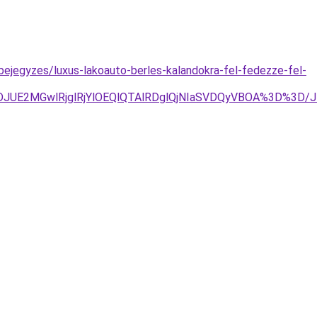
bejegyzes/luxus-lakoauto-berles-kalandokra-fel-fedezze-fel-
JDJUE2MGwlRjglRjYlOEQlQTAlRDglQjNIaSVDQyVBOA%3D%3D