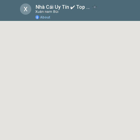
Nhà Cái Uy Tín ✔️ Top 10 Nhà Cái Uy Tín, An Toàn Nhất Năm 2026
Xuân nam Bùi
About